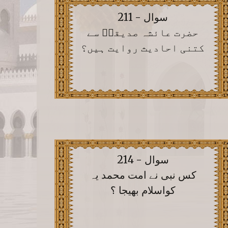
سوال - 211
حضرت عائشہ صدیقہؓ سے
کتنی احادیث روایت ہیں؟
سوال - 214
کس نبی نے امت محمد یہ
کواسلام بھیجا ؟