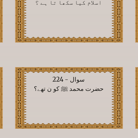
اسلام کیا سکھا تا ہے ؟
سوال - 224
حضرت محمد ﷺ کو ن تھے؟