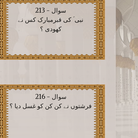
سوال - 213
نبی ؑ کی قبرمبارک کس نے
کھودی ؟
سوال - 216
فرشتوں نے کن کن کو غسل دیا ؟