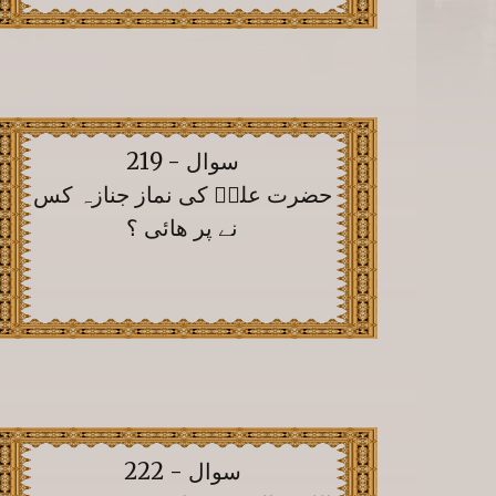
سوال - 219
حضرت علیؓ کی نماز جنازہ کس
نے پر ھائی ؟
سوال - 222