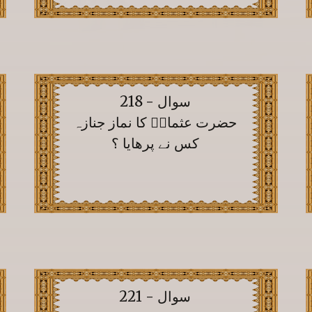
سوال - 218
حضرت عثمانؓ کا نماز جنازہ
کس نے پرھایا ؟
سوال - 221