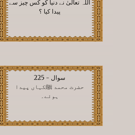
اللہ تعالیٰ نے دنیا کو کس چیز سے
پیدا کیا ؟
سوال - 225
حضرت محمد ﷺکہاں پیدا
ہوئے۔