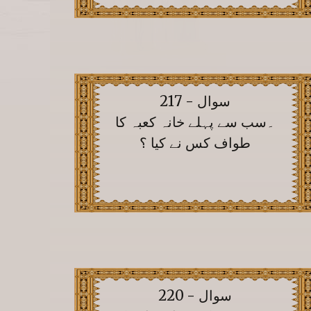
سوال - 217
۔سب سے پہلے خانہ کعبہ کا
طواف کس نے کیا ؟
سوال - 220