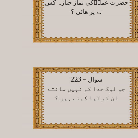
حضرت عمرؓکی نماز جنازہ کس
نے پر ھائی ؟
سوال - 223
جو لوگ خدا کو نہیں مانتے
ان کو کیا کہتے ہیں ؟