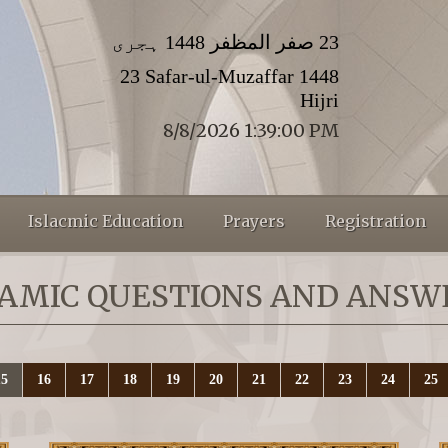
23 صفر المظفر 1448 ہجری
23 Safar-ul-Muzaffar 1448
Hijri
8/8/2026 1:39:01 PM
Islacmic Education
Prayers
Registration
LAMIC QUESTIONS AND ANSW
15
16
17
18
19
20
21
22
23
24
25