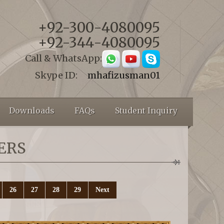
+92-300-4080095
+92-344-4080095
Call & WhatsApp:
Skype ID:
mhafizusman01
Downloads
FAQs
Student Inquiry
ERS
26
27
28
29
Next