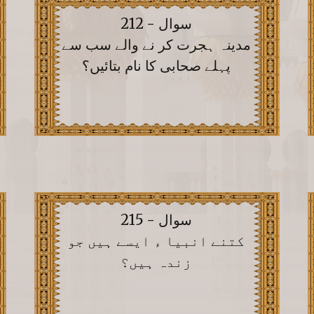
سوال - 212
مدینہ ہجرت کر نے والے سب سے
پہلے صحابی کا نام بتائیں؟
سوال - 215
کتنے انبیا ء ایسے ہیں جو
زندہ ہیں؟