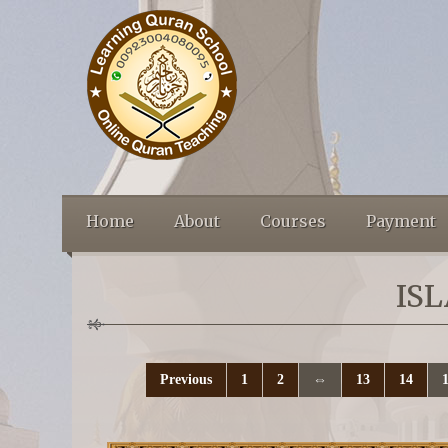
Home
About
Courses
Payment
IS
Previous
1
2
⇔
13
14