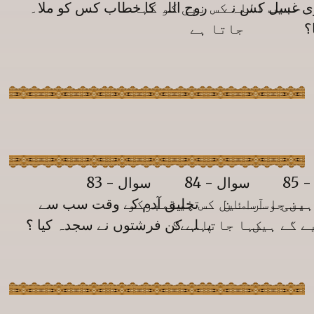
ی غسل کس نے
حبیب اللہ کس نبی کو کہا
روح اللہ کا خطاب کس کو ملا۔
؟
جاتا ہے
85
سوال - 84
سوال - 83
ہیں جو آسمان
بنی اسرائیل کس پیغمبرکو
تخلیق آدم کے وقت سب سے
ے گے ہیں
کہا جاتا ہے؟
پہلے کن فرشتوں نے سجدہ کیا ؟