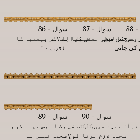
88
سوال - 87
سوال - 86
ز ہے جس میں
وحی کا لفظی معنی کیا ہے ؟
خلیل اللہ کس پیغمبر کا
 کی جاتی
لقب ہے ؟
سوال - 90
سوال - 89
قرآن مجید میں کل کتنی جگہ
وہ کونسی نماز جس میں رکوع
سجدہ لازم ہوتا ہے ؟
اور سجدہ نہیں ہے