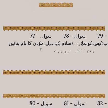
Registration
Downloads
79
سوال - 78
سوال - 77
اب کس کو ملا۔
کون سی سورۃ کے شروع میں
اسلام کے پہلے موٗذن کا نام بتائیں
FAQs
بسم اللہ نہیں ہے
؟
Student Inquiry
82
سوال - 81
سوال - 80